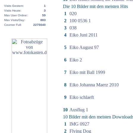
Die 10 Bilder mit den meisten Hits
Visits Gestern:
1
Visits Heute:
3
1
020
Max User Online:
59
2
100 0536 1
Max Visits/Day:
883
Counter Full:
2275040
3
038
4
Eiko Juni 2011
5
Eiko August 97
6
Eiko 2
7
Eiko mit Ball 1999
8
Eiko Johanna Maerz 2010
9
Eiko schlaeft
10
Ausflug 1
10 Bilder mit den meisten Download
1
IMG 0927
2
Flying Dog