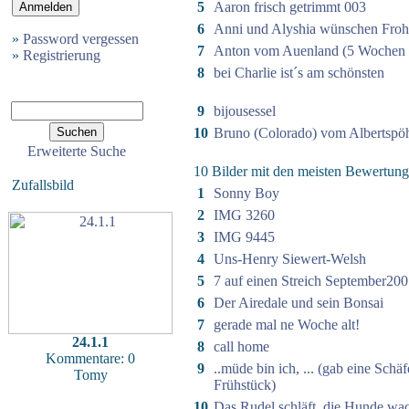
5
Aaron frisch getrimmt 003
6
Anni und Alyshia wünschen Froh
»
Password vergessen
7
Anton vom Auenland (5 Wochen a
»
Registrierung
8
bei Charlie ist´s am schönsten
9
bijousessel
10
Bruno (Colorado) vom Albertspö
Erweiterte Suche
10 Bilder mit den meisten Bewertun
Zufallsbild
1
Sonny Boy
2
IMG 3260
3
IMG 9445
4
Uns-Henry Siewert-Welsh
5
7 auf einen Streich September200
6
Der Airedale und sein Bonsai
7
gerade mal ne Woche alt!
24.1.1
8
call home
Kommentare: 0
9
..müde bin ich, ... (gab eine Sch
Tomy
Frühstück)
10
Das Rudel schläft, die Hunde wac