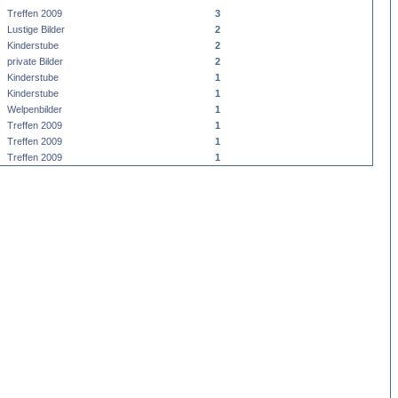
Treffen 2009
3
Lustige Bilder
2
Kinderstube
2
private Bilder
2
Kinderstube
1
Kinderstube
1
Welpenbilder
1
Treffen 2009
1
Treffen 2009
1
Treffen 2009
1