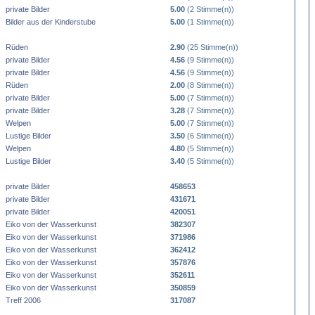
private Bilder
5.00
(2 Stimme(n))
Bilder aus der Kinderstube
5.00
(1 Stimme(n))
Rüden
2.90
(25 Stimme(n))
private Bilder
4.56
(9 Stimme(n))
private Bilder
4.56
(9 Stimme(n))
Rüden
2.00
(8 Stimme(n))
private Bilder
5.00
(7 Stimme(n))
private Bilder
3.28
(7 Stimme(n))
Welpen
5.00
(7 Stimme(n))
Lustige Bilder
3.50
(6 Stimme(n))
Welpen
4.80
(5 Stimme(n))
Lustige Bilder
3.40
(5 Stimme(n))
private Bilder
458653
private Bilder
431671
private Bilder
420051
Eiko von der Wasserkunst
382307
Eiko von der Wasserkunst
371986
Eiko von der Wasserkunst
362412
Eiko von der Wasserkunst
357876
Eiko von der Wasserkunst
352611
Eiko von der Wasserkunst
350859
Treff 2006
317087