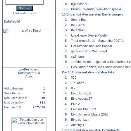
9
bijousessel
10
Bruno (Colorado) vom Albertspöhl4
Erweiterte Suche
10 Bilder mit den meisten Bewertungen
1
Sonny Boy
Zufallsbild
2
IMG 3260
3
IMG 9445
4
Uns-Henry Siewert-Welsh
5
7 auf einen Streich September2007-1
6
Der Airedale und sein Bonsai
7
gerade mal ne Woche alt!
8
call home
9
..müde bin ich, ... (gab eine Schäferhund
10
Das Rudel schläft, die Hunde wachen darü
großes Kneul
Die 10 Bilder mit den meisten Hits
Kommentare: 0
Anny
1
020
2
100 0536 1
3
038
Visits Gestern:
1
Visits Heute:
2
4
Eiko Juni 2011
Max User Online:
59
5
Eiko August 97
Max Visits/Day:
883
6
Eiko 2
Counter Full:
2275036
7
Eiko mit Ball 1999
8
Eiko Johanna Maerz 2010
9
Eiko schlaeft
10
Ausflug 1
10 Bilder mit den meisten Downloads