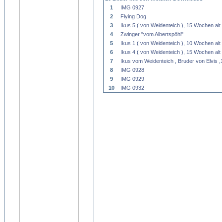
1
IMG 0927
2
Flying Dog
3
Ikus 5 ( von Weidenteich ), 15 Wochen alt
4
Zwinger "vom Albertspöhl"
5
Ikus 1 ( von Weidenteich ), 10 Wochen alt
6
Ikus 4 ( von Weidenteich ), 15 Wochen alt
7
Ikus vom Weidenteich , Bruder von Elvis 
8
IMG 0928
9
IMG 0929
10
IMG 0932