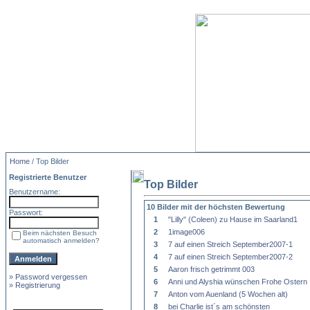
Home
/ Top Bilder
Registrierte Benutzer
Top Bilder
Benutzername:
10 Bilder mit der höchsten Bewertung
Passwort:
1
"Lilly" (Coleen) zu Hause im Saarland1
2
1image006
Beim nächsten Besuch
automatisch anmelden?
3
7 auf einen Streich September2007-1
4
7 auf einen Streich September2007-2
5
Aaron frisch getrimmt 003
»
Password vergessen
6
Anni und Alyshia wünschen Frohe Ostern
»
Registrierung
7
Anton vom Auenland (5 Wochen alt)
8
bei Charlie ist´s am schönsten