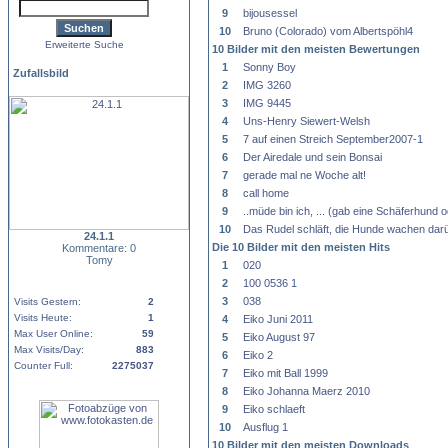
9
bijousessel
10
Bruno (Colorado) vom Albertspöhl4
Erweiterte Suche
10 Bilder mit den meisten Bewertungen
1
Sonny Boy
Zufallsbild
2
IMG 3260
3
IMG 9445
4
Uns-Henry Siewert-Welsh
5
7 auf einen Streich September2007-1
6
Der Airedale und sein Bonsai
7
gerade mal ne Woche alt!
8
call home
9
..müde bin ich, ... (gab eine Schäferhund
10
Das Rudel schläft, die Hunde wachen darü
24.1.1
Die 10 Bilder mit den meisten Hits
Kommentare: 0
Tomy
1
020
2
100 0536 1
3
038
Visits Gestern:
2
Visits Heute:
1
4
Eiko Juni 2011
Max User Online:
59
5
Eiko August 97
Max Visits/Day:
883
6
Eiko 2
Counter Full:
2275037
7
Eiko mit Ball 1999
8
Eiko Johanna Maerz 2010
9
Eiko schlaeft
10
Ausflug 1
10 Bilder mit den meisten Downloads