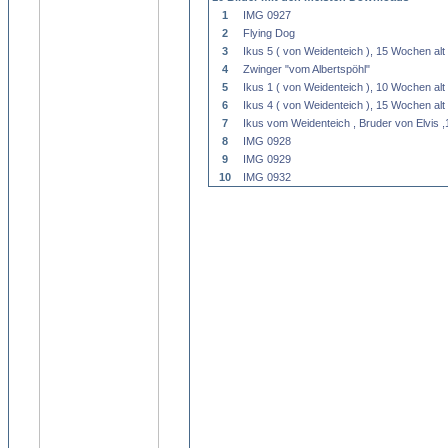
1
IMG 0927
2
Flying Dog
3
Ikus 5 ( von Weidenteich ), 15 Wochen alt
4
Zwinger "vom Albertspöhl"
5
Ikus 1 ( von Weidenteich ), 10 Wochen alt
6
Ikus 4 ( von Weidenteich ), 15 Wochen alt
7
Ikus vom Weidenteich , Bruder von Elvis 
8
IMG 0928
9
IMG 0929
10
IMG 0932