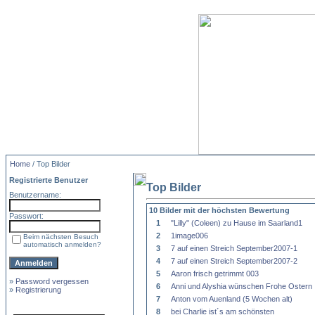
Home
/ Top Bilder
Registrierte Benutzer
Top Bilder
Benutzername:
10 Bilder mit der höchsten Bewertung
Passwort:
1
"Lilly" (Coleen) zu Hause im Saarland1
2
1image006
Beim nächsten Besuch
automatisch anmelden?
3
7 auf einen Streich September2007-1
4
7 auf einen Streich September2007-2
5
Aaron frisch getrimmt 003
»
Password vergessen
6
Anni und Alyshia wünschen Frohe Ostern
»
Registrierung
7
Anton vom Auenland (5 Wochen alt)
8
bei Charlie ist´s am schönsten