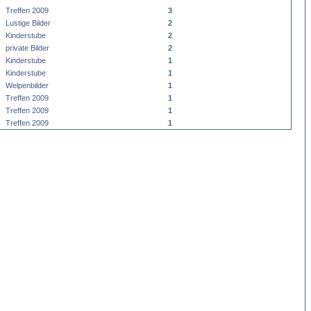
Treffen 2009
3
Lustige Bilder
2
Kinderstube
2
private Bilder
2
Kinderstube
1
Kinderstube
1
Welpenbilder
1
Treffen 2009
1
Treffen 2009
1
Treffen 2009
1