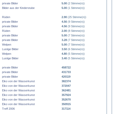
private Bilder
5.00
(2 Stimme(n))
Bilder aus der Kinderstube
5.00
(1 Stimme(n))
Rüden
2.90
(25 Stimme(n))
private Bilder
4.56
(9 Stimme(n))
private Bilder
4.56
(9 Stimme(n))
Rüden
2.00
(8 Stimme(n))
private Bilder
5.00
(7 Stimme(n))
private Bilder
3.28
(7 Stimme(n))
Welpen
5.00
(7 Stimme(n))
Lustige Bilder
3.50
(6 Stimme(n))
Welpen
4.80
(5 Stimme(n))
Lustige Bilder
3.40
(5 Stimme(n))
private Bilder
458722
private Bilder
431733
private Bilder
420119
Eiko von der Wasserkunst
382374
Eiko von der Wasserkunst
372047
Eiko von der Wasserkunst
362481
Eiko von der Wasserkunst
357924
Eiko von der Wasserkunst
352670
Eiko von der Wasserkunst
350915
Treff 2006
317114