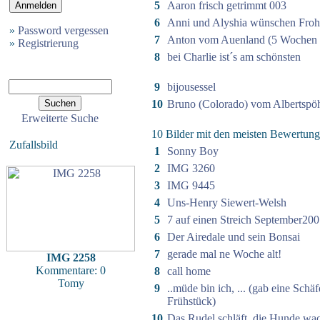
5
Aaron frisch getrimmt 003
6
Anni und Alyshia wünschen Froh
»
Password vergessen
7
Anton vom Auenland (5 Wochen a
»
Registrierung
8
bei Charlie ist´s am schönsten
9
bijousessel
10
Bruno (Colorado) vom Albertspö
Erweiterte Suche
10 Bilder mit den meisten Bewertun
Zufallsbild
1
Sonny Boy
2
IMG 3260
3
IMG 9445
4
Uns-Henry Siewert-Welsh
5
7 auf einen Streich September200
6
Der Airedale und sein Bonsai
7
gerade mal ne Woche alt!
IMG 2258
Kommentare: 0
8
call home
Tomy
9
..müde bin ich, ... (gab eine Sch
Frühstück)
10
Das Rudel schläft, die Hunde wac