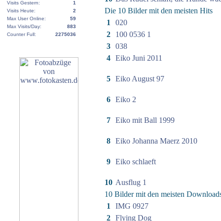
Visits Gestern:
1
Die 10 Bilder mit den meisten Hits
Visits Heute:
2
Max User Online:
59
1
020
Max Visits/Day:
883
2
100 0536 1
Counter Full:
2275036
3
038
4
Eiko Juni 2011
5
Eiko August 97
6
Eiko 2
7
Eiko mit Ball 1999
8
Eiko Johanna Maerz 2010
9
Eiko schlaeft
10
Ausflug 1
10 Bilder mit den meisten Download
1
IMG 0927
2
Flying Dog