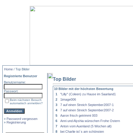
Home
/ Top Bilder
Registrierte Benutzer
Top Bilder
Benutzername:
10 Bilder mit der höchsten Bewertung
Passwort:
1
"Lilly" (Coleen) zu Hause im Saarland1
2
1image006
Beim nächsten Besuch
automatisch anmelden?
3
7 auf einen Streich September2007-1
4
7 auf einen Streich September2007-2
5
Aaron frisch getrimmt 003
»
Password vergessen
6
Anni und Alyshia wünschen Frohe Ostern
»
Registrierung
7
Anton vom Auenland (5 Wochen alt)
8
bei Charlie ist´s am schönsten