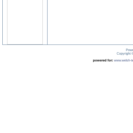
Pow
Copyright
powered for:
www.welsh-ter