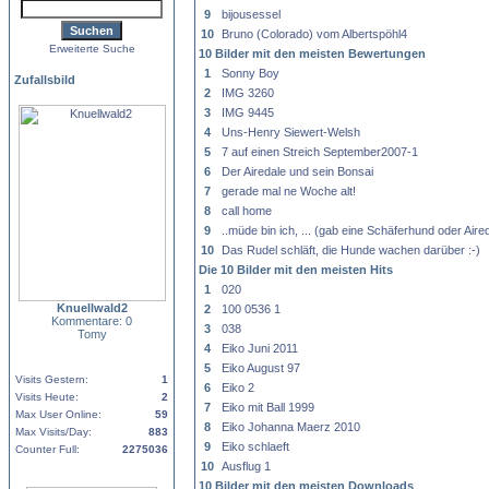
9
bijousessel
10
Bruno (Colorado) vom Albertspöhl4
Erweiterte Suche
10 Bilder mit den meisten Bewertungen
1
Sonny Boy
Zufallsbild
2
IMG 3260
3
IMG 9445
4
Uns-Henry Siewert-Welsh
5
7 auf einen Streich September2007-1
6
Der Airedale und sein Bonsai
7
gerade mal ne Woche alt!
8
call home
9
..müde bin ich, ... (gab eine Schäferhund oder Air
10
Das Rudel schläft, die Hunde wachen darüber :-)
Die 10 Bilder mit den meisten Hits
1
020
Knuellwald2
2
100 0536 1
Kommentare: 0
3
038
Tomy
4
Eiko Juni 2011
5
Eiko August 97
Visits Gestern:
1
6
Eiko 2
Visits Heute:
2
7
Eiko mit Ball 1999
Max User Online:
59
8
Eiko Johanna Maerz 2010
Max Visits/Day:
883
9
Eiko schlaeft
Counter Full:
2275036
10
Ausflug 1
10 Bilder mit den meisten Downloads