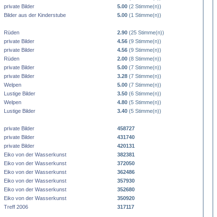
private Bilder
5.00
(2 Stimme(n))
Bilder aus der Kinderstube
5.00
(1 Stimme(n))
Rüden
2.90
(25 Stimme(n))
private Bilder
4.56
(9 Stimme(n))
private Bilder
4.56
(9 Stimme(n))
Rüden
2.00
(8 Stimme(n))
private Bilder
5.00
(7 Stimme(n))
private Bilder
3.28
(7 Stimme(n))
Welpen
5.00
(7 Stimme(n))
Lustige Bilder
3.50
(6 Stimme(n))
Welpen
4.80
(5 Stimme(n))
Lustige Bilder
3.40
(5 Stimme(n))
private Bilder
458727
private Bilder
431740
private Bilder
420131
Eiko von der Wasserkunst
382381
Eiko von der Wasserkunst
372050
Eiko von der Wasserkunst
362486
Eiko von der Wasserkunst
357930
Eiko von der Wasserkunst
352680
Eiko von der Wasserkunst
350920
Treff 2006
317117