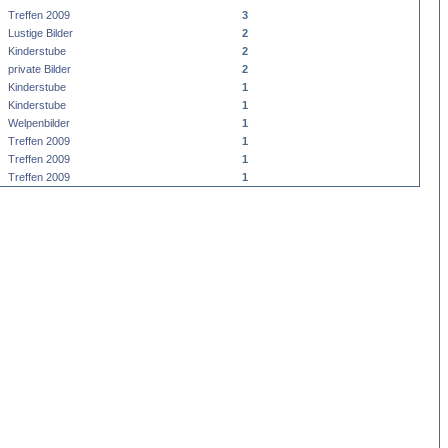
Treffen 2009
3
Lustige Bilder
2
Kinderstube
2
private Bilder
2
Kinderstube
1
Kinderstube
1
Welpenbilder
1
Treffen 2009
1
Treffen 2009
1
Treffen 2009
1