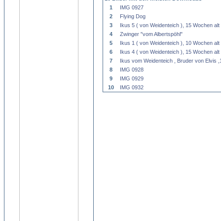
1
IMG 0927
2
Flying Dog
3
Ikus 5 ( von Weidenteich ), 15 Wochen alt
4
Zwinger "vom Albertspöhl"
5
Ikus 1 ( von Weidenteich ), 10 Wochen alt
6
Ikus 4 ( von Weidenteich ), 15 Wochen alt
7
Ikus vom Weidenteich , Bruder von Elvis 
8
IMG 0928
9
IMG 0929
10
IMG 0932