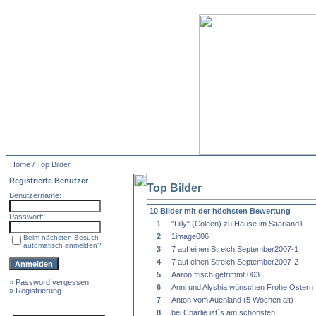
Home
/ Top Bilder
Registrierte Benutzer
Top Bilder
Benutzername:
10 Bilder mit der höchsten Bewertung
Passwort:
1
"Lilly" (Coleen) zu Hause im Saarland1
2
1image006
Beim nächsten Besuch
automatisch anmelden?
3
7 auf einen Streich September2007-1
4
7 auf einen Streich September2007-2
5
Aaron frisch getrimmt 003
»
Password vergessen
6
Anni und Alyshia wünschen Frohe Ostern
»
Registrierung
7
Anton vom Auenland (5 Wochen alt)
8
bei Charlie ist´s am schönsten