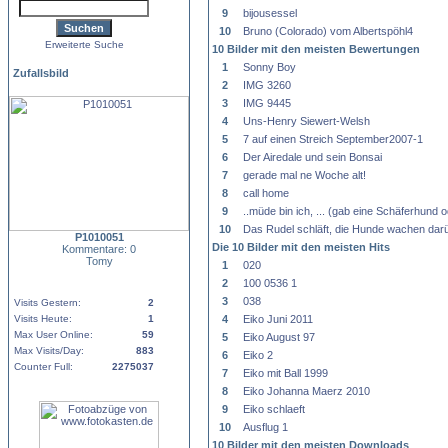
9
bijousessel
10
Bruno (Colorado) vom Albertspöhl4
Erweiterte Suche
10 Bilder mit den meisten Bewertungen
1
Sonny Boy
Zufallsbild
2
IMG 3260
3
IMG 9445
4
Uns-Henry Siewert-Welsh
5
7 auf einen Streich September2007-1
6
Der Airedale und sein Bonsai
7
gerade mal ne Woche alt!
8
call home
9
..müde bin ich, ... (gab eine Schäferhund
10
Das Rudel schläft, die Hunde wachen darü
P1010051
Die 10 Bilder mit den meisten Hits
Kommentare: 0
Tomy
1
020
2
100 0536 1
3
038
Visits Gestern:
2
Visits Heute:
1
4
Eiko Juni 2011
Max User Online:
59
5
Eiko August 97
Max Visits/Day:
883
6
Eiko 2
Counter Full:
2275037
7
Eiko mit Ball 1999
8
Eiko Johanna Maerz 2010
9
Eiko schlaeft
10
Ausflug 1
10 Bilder mit den meisten Downloads