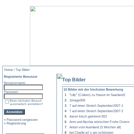
Home
/ Top Bilder
Registrierte Benutzer
Top Bilder
Benutzername:
10 Bilder mit der höchsten Bewertung
Passwort:
1
"Lilly" (Coleen) zu Hause im Saarland1
2
1image006
Beim nächsten Besuch
automatisch anmelden?
3
7 auf einen Streich September2007-1
4
7 auf einen Streich September2007-2
5
Aaron frisch getrimmt 003
»
Password vergessen
6
Anni und Alyshia wünschen Frohe Ostern
»
Registrierung
7
Anton vom Auenland (5 Wochen alt)
8
bei Charlie ist´s am schönsten