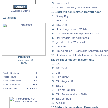
9
bijousessel
10
Bruno (Colorado) vom Albertspöhl4
Erweiterte Suche
10 Bilder mit den meisten Bewertungen
1
Sonny Boy
Zufallsbild
2
IMG 3260
3
IMG 9445
4
Uns-Henry Siewert-Welsh
5
7 auf einen Streich September2007-1
6
Der Airedale und sein Bonsai
7
gerade mal ne Woche alt!
8
call home
9
..müde bin ich, ... (gab eine Schäferhund od
10
Das Rudel schläft, die Hunde wachen darübe
P1020349
Die 10 Bilder mit den meisten Hits
Kommentare: 0
Tomy
1
020
2
100 0536 1
3
038
Visits Gestern:
1
Visits Heute:
3
4
Eiko Juni 2011
Max User Online:
59
5
Eiko August 97
Max Visits/Day:
883
6
Eiko 2
Counter Full:
2275040
7
Eiko mit Ball 1999
8
Eiko Johanna Maerz 2010
9
Eiko schlaeft
10
Ausflug 1
10 Bilder mit den meisten Downloads