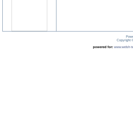
Pow
Copyright
powered for:
www.welsh-ter