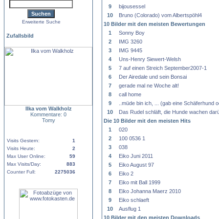
9
bijousessel
10
Bruno (Colorado) vom Albertspöhl4
Erweiterte Suche
10 Bilder mit den meisten Bewertungen
1
Sonny Boy
Zufallsbild
2
IMG 3260
3
IMG 9445
4
Uns-Henry Siewert-Welsh
5
7 auf einen Streich September2007-1
6
Der Airedale und sein Bonsai
7
gerade mal ne Woche alt!
8
call home
9
..müde bin ich, ... (gab eine Schäferhund
Ilka vom Walkholz
10
Das Rudel schläft, die Hunde wachen darü
Kommentare: 0
Tomy
Die 10 Bilder mit den meisten Hits
1
020
2
100 0536 1
Visits Gestern:
1
3
038
Visits Heute:
2
4
Eiko Juni 2011
Max User Online:
59
Max Visits/Day:
883
5
Eiko August 97
Counter Full:
2275036
6
Eiko 2
7
Eiko mit Ball 1999
8
Eiko Johanna Maerz 2010
9
Eiko schlaeft
10
Ausflug 1
10 Bilder mit den meisten Downloads