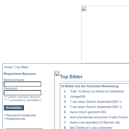
Home
/ Top Bilder
Registrierte Benutzer
Top Bilder
Benutzername:
10 Bilder mit der höchsten Bewertung
Passwort:
1
"Lilly" (Coleen) zu Hause im Saarland1
2
1image006
Beim nächsten Besuch
automatisch anmelden?
3
7 auf einen Streich September2007-1
4
7 auf einen Streich September2007-2
5
Aaron frisch getrimmt 003
»
Password vergessen
6
Anni und Alyshia wünschen Frohe Ostern
»
Registrierung
7
Anton vom Auenland (5 Wochen alt)
8
bei Charlie ist´s am schönsten