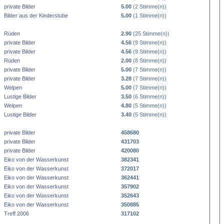
private Bilder
5.00
(2 Stimme(n))
Bilder aus der Kinderstube
5.00
(1 Stimme(n))
Rüden
2.90
(25 Stimme(n))
private Bilder
4.56
(9 Stimme(n))
private Bilder
4.56
(9 Stimme(n))
Rüden
2.00
(8 Stimme(n))
private Bilder
5.00
(7 Stimme(n))
private Bilder
3.28
(7 Stimme(n))
Welpen
5.00
(7 Stimme(n))
Lustige Bilder
3.50
(6 Stimme(n))
Welpen
4.80
(5 Stimme(n))
Lustige Bilder
3.40
(5 Stimme(n))
private Bilder
458680
private Bilder
431703
private Bilder
420080
Eiko von der Wasserkunst
382341
Eiko von der Wasserkunst
372017
Eiko von der Wasserkunst
362441
Eiko von der Wasserkunst
357902
Eiko von der Wasserkunst
352643
Eiko von der Wasserkunst
350885
Treff 2006
317102