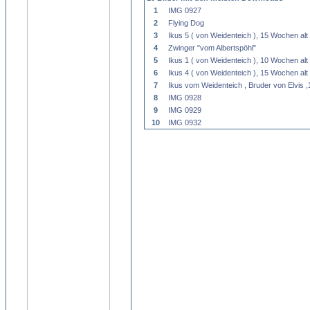
1
IMG 0927
2
Flying Dog
3
Ikus 5 ( von Weidenteich ), 15 Wochen alt
4
Zwinger "vom Albertspöhl"
5
Ikus 1 ( von Weidenteich ), 10 Wochen alt
6
Ikus 4 ( von Weidenteich ), 15 Wochen alt
7
Ikus vom Weidenteich , Bruder von Elvis 
8
IMG 0928
9
IMG 0929
10
IMG 0932