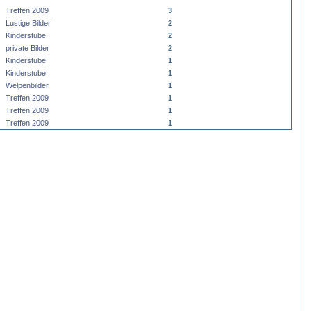
Treffen 2009
3
Lustige Bilder
2
Kinderstube
2
private Bilder
2
Kinderstube
1
Kinderstube
1
Welpenbilder
1
Treffen 2009
1
Treffen 2009
1
Treffen 2009
1