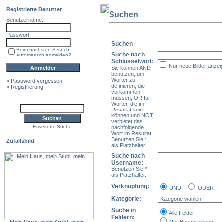
Registrierte Benutzer
Suchen
Benutzername:
Passwort:
Suchen
Beim nächsten Besuch
Suche nach
automatisch anmelden?
Schlüsselwort:
Nur neue Bilder anzei
Sie können AND
benutzen, um
Wörter zu
»
Password vergessen
definieren, die
»
Registrierung
vorkommen
müssen, OR für
Wörter, die im
Resultat sein
können und NOT
verbietet das
Erweiterte Suche
nachfolgende
Wort im Resultat.
Benutzen Sie *
Zufallsbild
als Platzhalter.
Suche nach
Username:
Benutzen Sie *
als Platzhalter.
Verknüpfung:
UND
ODER
Kategorie:
Suche in
Alle Felder
Feldern:
Nur Beschreibung