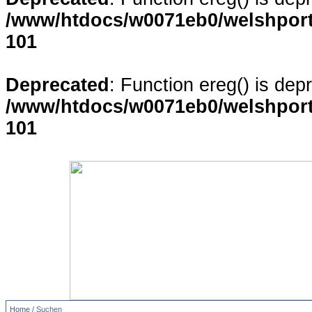
/www/htdocs/w0071eb0/welshporta
101
Deprecated
: Function ereg() is dep
/www/htdocs/w0071eb0/welshporta
101
Home
/ Suchen