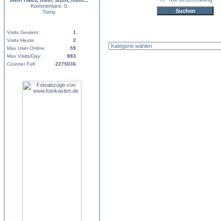
Mein Haus, mein Stuhl, mein...
Kommentare: 0
Tomy
Visits Gestern:
1
Visits Heute:
2
Max User Online:
59
Max Visits/Day:
883
Counter Full:
2275036