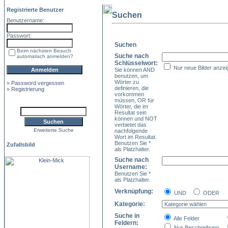
Registrierte Benutzer
Suchen
Benutzername:
Passwort:
Suchen
Beim nächsten Besuch
Suche nach
automatisch anmelden?
Schlüsselwort:
Nur neue Bilder anzei
Sie können AND
benutzen, um
Wörter zu
»
Password vergessen
definieren, die
»
Registrierung
vorkommen
müssen, OR für
Wörter, die im
Resultat sein
können und NOT
verbietet das
Erweiterte Suche
nachfolgende
Wort im Resultat.
Benutzen Sie *
Zufallsbild
als Platzhalter.
Suche nach
Username:
Benutzen Sie *
als Platzhalter.
Verknüpfung:
UND
ODER
Kategorie:
Suche in
Alle Felder
Feldern:
Nur Beschreibung