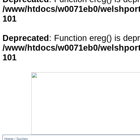
/www/htdocs/w0071eb0/welshporta
101
Deprecated
: Function ereg() is dep
/www/htdocs/w0071eb0/welshporta
101
Home
/ Suchen