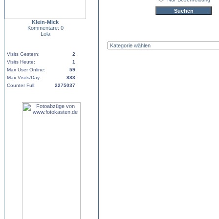
Klein-Mick
Kommentare: 0
Lola
Visits Gestern:
2
Visits Heute:
1
Max User Online:
59
Max Visits/Day:
883
Counter Full:
2275037