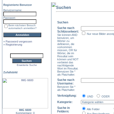
Registrierte Benutzer
Suchen
Benutzername:
Passwort:
Suchen
Beim nächsten Besuch
Suche nach
automatisch anmelden?
Schlüsselwort:
Nur neue Bilder anzei
Sie können AND
benutzen, um
Wörter zu
»
Password vergessen
definieren, die
»
Registrierung
vorkommen
müssen, OR für
Wörter, die im
Resultat sein
können und NOT
verbietet das
Erweiterte Suche
nachfolgende
Wort im Resultat.
Benutzen Sie *
Zufallsbild
als Platzhalter.
Suche nach
Username:
Benutzen Sie *
als Platzhalter.
Verknüpfung:
UND
ODER
Kategorie:
Suche in
Alle Felder
IMG 6600
Feldern:
Kommentare: 0
Nur Beschreibung