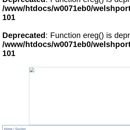
/www/htdocs/w0071eb0/welshporta
101
Deprecated
: Function ereg() is dep
/www/htdocs/w0071eb0/welshporta
101
Home
/ Suchen