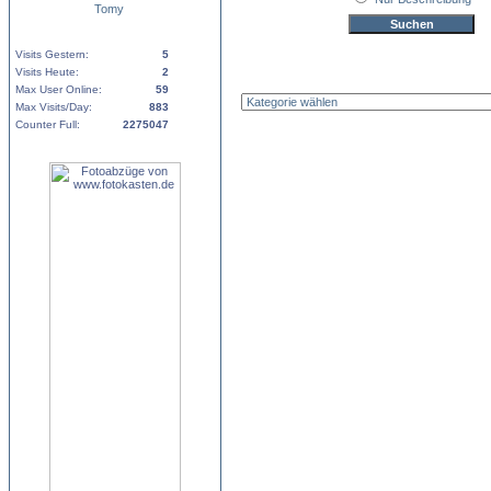
Tomy
Visits Gestern:
5
Visits Heute:
2
Max User Online:
59
Max Visits/Day:
883
Counter Full:
2275047