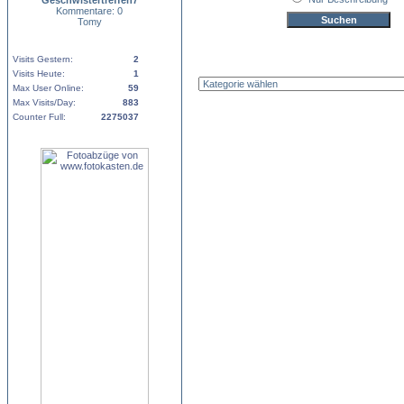
Geschwistertreffen7
Kommentare: 0
Tomy
Visits Gestern:
2
Visits Heute:
1
Max User Online:
59
Max Visits/Day:
883
Counter Full:
2275037