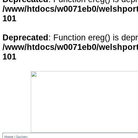
/www/htdocs/w0071eb0/welshporta
101
Deprecated
: Function ereg() is dep
/www/htdocs/w0071eb0/welshporta
101
Home
/ Suchen