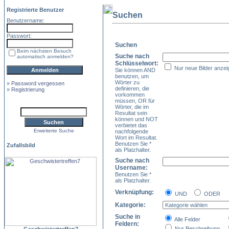
Registrierte Benutzer
Suchen
Benutzername:
Passwort:
Suchen
Beim nächsten Besuch
Suche nach
automatisch anmelden?
Schlüsselwort:
Nur neue Bilder anzei
Sie können AND
benutzen, um
Wörter zu
»
Password vergessen
definieren, die
»
Registrierung
vorkommen
müssen, OR für
Wörter, die im
Resultat sein
können und NOT
verbietet das
Erweiterte Suche
nachfolgende
Wort im Resultat.
Benutzen Sie *
Zufallsbild
als Platzhalter.
Suche nach
Username:
Benutzen Sie *
als Platzhalter.
Verknüpfung:
UND
ODER
Kategorie:
Suche in
Alle Felder
Feldern:
Nur Beschreibung