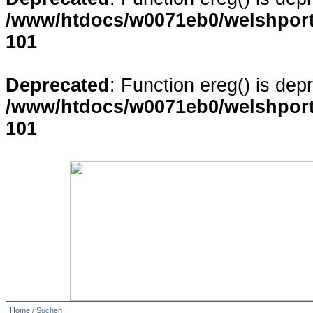
/www/htdocs/w0071eb0/welshporta
101
Deprecated
: Function ereg() is dep
/www/htdocs/w0071eb0/welshporta
101
Home
/ Suchen