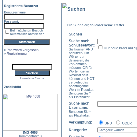
Registrierte Benutzer
Suchen
Benutzername:
Passwort:
Die Suche ergab leider keine Treffer.
Beim nächsten Besuch
automatisch anmelden?
Suchen
Suche nach
Schlüsselwort:
Nur neue Bilder anzei
Sie können AND
»
Password vergessen
benutzen, um
»
Registrierung
Wörter zu
definieren, die
vorkommen
müssen, OR für
Wörter, die im
Resultat sein
Erweiterte Suche
können und NOT
verbietet das
nachfolgende
Zufallsbild
Wort im Resultat.
Benutzen Sie *
als Platzhalter.
Suche nach
Username:
Benutzen Sie *
als Platzhalter.
Verknüpfung:
UND
ODER
Kategorie:
IMG 4658
Kommentare: 0