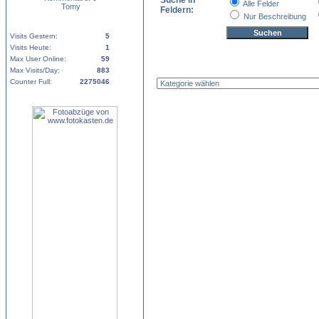
Suche in
Alle Felder
Tomy
Feldern:
Nur Beschreibung
Visits Gestern:
5
Visits Heute:
1
Max User Online:
59
Max Visits/Day:
883
Counter Full:
2275046