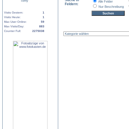
Suche in
Tomy
Alle Felder
Feldern:
Nur Beschreibung
Visits Gestern:
1
Visits Heute:
1
Max User Online:
59
Max Visits/Day:
883
Counter Full:
2275038