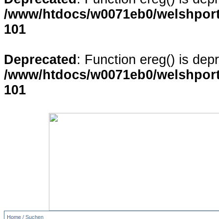
/www/htdocs/w0071eb0/welshporta
101
Deprecated
: Function ereg() is dep
/www/htdocs/w0071eb0/welshporta
101
Home
/ Suchen