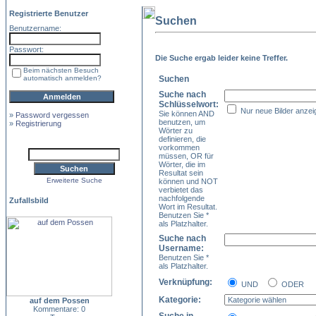
Registrierte Benutzer
Suchen
Benutzername:
Passwort:
Die Suche ergab leider keine Treffer.
Beim nächsten Besuch
automatisch anmelden?
Suchen
Suche nach
Schlüsselwort:
Nur neue Bilder anzei
Sie können AND
»
Password vergessen
benutzen, um
»
Registrierung
Wörter zu
definieren, die
vorkommen
müssen, OR für
Wörter, die im
Resultat sein
Erweiterte Suche
können und NOT
verbietet das
nachfolgende
Zufallsbild
Wort im Resultat.
Benutzen Sie *
als Platzhalter.
Suche nach
Username:
Benutzen Sie *
als Platzhalter.
Verknüpfung:
UND
ODER
Kategorie:
auf dem Possen
Kommentare: 0