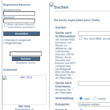
Registrierte Benutzer
Suchen
Benutzername:
Passwort:
Die Suche ergab leider keine Treffer.
Beim nächsten Besuch
automatisch anmelden?
Suchen
Suche nach
Schlüsselwort:
Nur neue Bilder anzei
Sie können AND
»
Password vergessen
benutzen, um
»
Registrierung
Wörter zu
definieren, die
vorkommen
müssen, OR für
Wörter, die im
Resultat sein
Erweiterte Suche
können und NOT
verbietet das
nachfolgende
Zufallsbild
Wort im Resultat.
Benutzen Sie *
als Platzhalter.
Suche nach
Username:
Benutzen Sie *
als Platzhalter.
Verknüpfung:
UND
ODER
Kategorie:
IMG 5516
Kommentare: 0