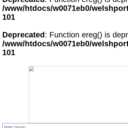
/www/htdocs/w0071eb0/welshporta
101
Deprecated
: Function ereg() is dep
/www/htdocs/w0071eb0/welshporta
101
Home
/ Suchen