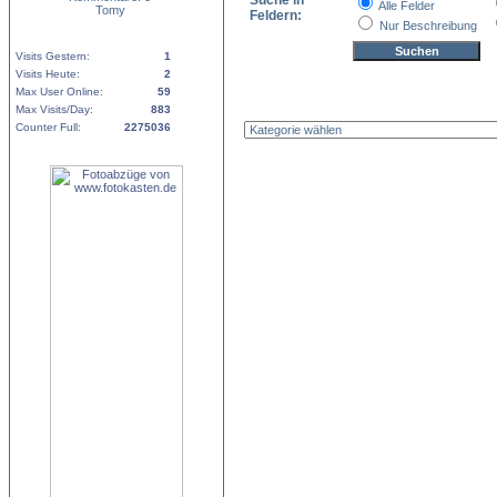
Suche in
Alle Felder
Tomy
Feldern:
Nur Beschreibung
Visits Gestern:
1
Visits Heute:
2
Max User Online:
59
Max Visits/Day:
883
Counter Full:
2275036