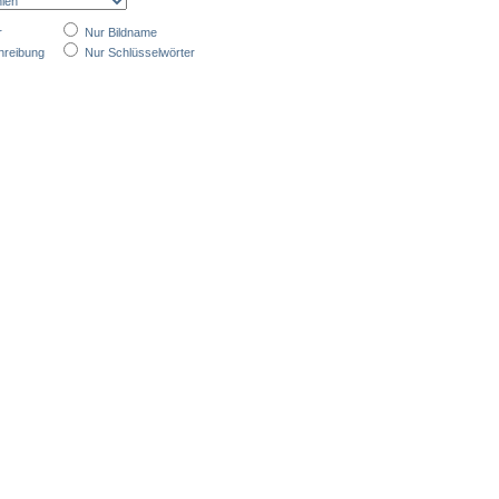
r
Nur Bildname
hreibung
Nur Schlüsselwörter