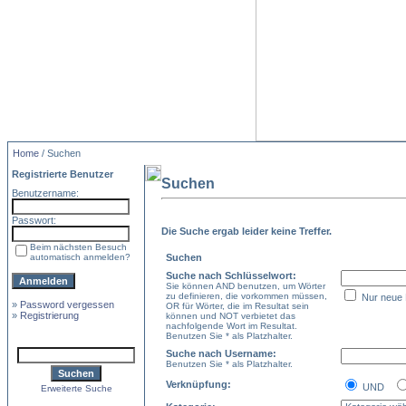
Home
/ Suchen
Registrierte Benutzer
Suchen
Benutzername:
Passwort:
Die Suche ergab leider keine Treffer.
Beim nächsten Besuch
automatisch anmelden?
Suchen
Suche nach Schlüsselwort:
Sie können AND benutzen, um Wörter
zu definieren, die vorkommen müssen,
Nur neue 
»
Password vergessen
OR für Wörter, die im Resultat sein
»
Registrierung
können und NOT verbietet das
nachfolgende Wort im Resultat.
Benutzen Sie * als Platzhalter.
Suche nach Username:
Benutzen Sie * als Platzhalter.
Verknüpfung:
UND
Erweiterte Suche