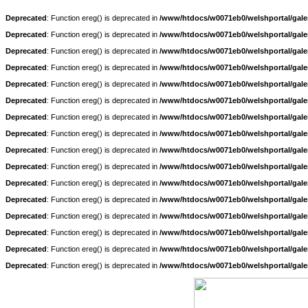
Deprecated
: Function ereg() is deprecated in
/www/htdocs/w0071eb0/welshportal/galer
Deprecated
: Function ereg() is deprecated in
/www/htdocs/w0071eb0/welshportal/galer
Deprecated
: Function ereg() is deprecated in
/www/htdocs/w0071eb0/welshportal/galer
Deprecated
: Function ereg() is deprecated in
/www/htdocs/w0071eb0/welshportal/galer
Deprecated
: Function ereg() is deprecated in
/www/htdocs/w0071eb0/welshportal/galer
Deprecated
: Function ereg() is deprecated in
/www/htdocs/w0071eb0/welshportal/galer
Deprecated
: Function ereg() is deprecated in
/www/htdocs/w0071eb0/welshportal/galer
Deprecated
: Function ereg() is deprecated in
/www/htdocs/w0071eb0/welshportal/galer
Deprecated
: Function ereg() is deprecated in
/www/htdocs/w0071eb0/welshportal/galer
Deprecated
: Function ereg() is deprecated in
/www/htdocs/w0071eb0/welshportal/galer
Deprecated
: Function ereg() is deprecated in
/www/htdocs/w0071eb0/welshportal/galer
Deprecated
: Function ereg() is deprecated in
/www/htdocs/w0071eb0/welshportal/galer
Deprecated
: Function ereg() is deprecated in
/www/htdocs/w0071eb0/welshportal/galer
Deprecated
: Function ereg() is deprecated in
/www/htdocs/w0071eb0/welshportal/galer
Deprecated
: Function ereg() is deprecated in
/www/htdocs/w0071eb0/welshportal/galer
Deprecated
: Function ereg() is deprecated in
/www/htdocs/w0071eb0/welshportal/galer