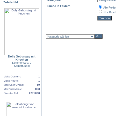
Kategorie:
Zufallsbild
Suche in Feldern:
Alle Felde
Nur Besc
Dolly Geburstag mit
Knochen
Kommentare: 0
Kampffussel
Visits Gestern:
1
Visits Heute:
1
Max User Online:
59
Max Visits/Day:
883
Counter Full:
2275038