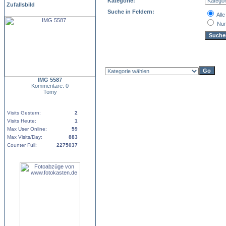
Kategorie:
Zufallsbild
Suche in Feldern:
Alle
Nur
IMG 5587
Kommentare: 0
Tomy
Visits Gestern:
2
Visits Heute:
1
Max User Online:
59
Max Visits/Day:
883
Counter Full:
2275037