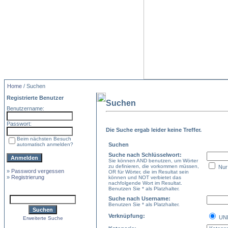
Home
/ Suchen
Registrierte Benutzer
Suchen
Benutzername:
Passwort:
Die Suche ergab leider keine Treffer.
Beim nächsten Besuch
automatisch anmelden?
Suchen
Suche nach Schlüsselwort:
Sie können AND benutzen, um Wörter
zu definieren, die vorkommen müssen,
Nur 
»
Password vergessen
OR für Wörter, die im Resultat sein
»
Registrierung
können und NOT verbietet das
nachfolgende Wort im Resultat.
Benutzen Sie * als Platzhalter.
Suche nach Username:
Benutzen Sie * als Platzhalter.
Verknüpfung:
U
Erweiterte Suche