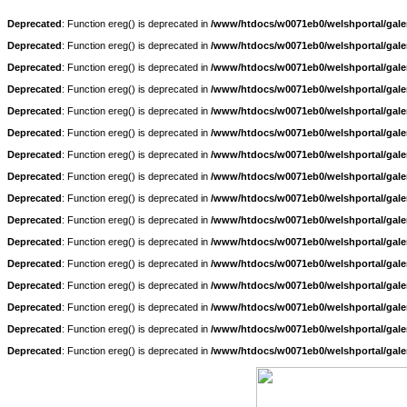
Deprecated
: Function ereg() is deprecated in
/www/htdocs/w0071eb0/welshportal/galer
Deprecated
: Function ereg() is deprecated in
/www/htdocs/w0071eb0/welshportal/galer
Deprecated
: Function ereg() is deprecated in
/www/htdocs/w0071eb0/welshportal/galer
Deprecated
: Function ereg() is deprecated in
/www/htdocs/w0071eb0/welshportal/galer
Deprecated
: Function ereg() is deprecated in
/www/htdocs/w0071eb0/welshportal/galer
Deprecated
: Function ereg() is deprecated in
/www/htdocs/w0071eb0/welshportal/galer
Deprecated
: Function ereg() is deprecated in
/www/htdocs/w0071eb0/welshportal/galer
Deprecated
: Function ereg() is deprecated in
/www/htdocs/w0071eb0/welshportal/galer
Deprecated
: Function ereg() is deprecated in
/www/htdocs/w0071eb0/welshportal/galer
Deprecated
: Function ereg() is deprecated in
/www/htdocs/w0071eb0/welshportal/galer
Deprecated
: Function ereg() is deprecated in
/www/htdocs/w0071eb0/welshportal/galer
Deprecated
: Function ereg() is deprecated in
/www/htdocs/w0071eb0/welshportal/galer
Deprecated
: Function ereg() is deprecated in
/www/htdocs/w0071eb0/welshportal/galer
Deprecated
: Function ereg() is deprecated in
/www/htdocs/w0071eb0/welshportal/galer
Deprecated
: Function ereg() is deprecated in
/www/htdocs/w0071eb0/welshportal/galer
Deprecated
: Function ereg() is deprecated in
/www/htdocs/w0071eb0/welshportal/galer