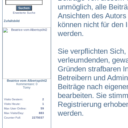
unmöglich, alle Beitr
Erweiterte Suche
Ansichten des Autors
Zufallsbild
können nicht für den 
werden.
Sie verpflichten Sich
verleumdenden, gewal
Gründen strafbaren In
Betreibern und Admini
Beatrice vom Albertspöhl2
Kommentare: 0
Beiträge nach eigene
Tomy
bearbeiten. Sie stim
Visits Gestern:
2
Registrierung erhobe
Visits Heute:
1
Max User Online:
59
werden.
Max Visits/Day:
883
Counter Full:
2275037