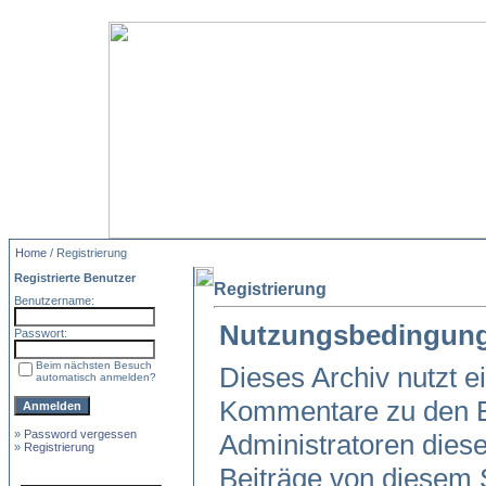
Home
/ Registrierung
Registrierte Benutzer
Registrierung
Benutzername:
Nutzungsbedingun
Passwort:
Beim nächsten Besuch
Dieses Archiv nutzt 
automatisch anmelden?
Kommentare zu den E
»
Password vergessen
Administratoren dies
»
Registrierung
Beiträge von diesem S