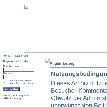
Home
/ Registrierung
Registrierte Benutzer
Registrierung
Benutzername:
Nutzungsbedingun
Passwort:
Beim nächsten Besuch
Dieses Archiv nutzt
automatisch anmelden?
Besucher Kommentar
»
Password vergessen
Obwohl die Administr
»
Registrierung
unerwünschten Beitr