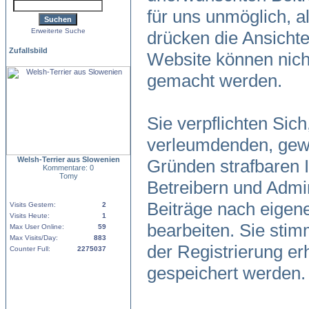
für uns unmöglich, al
Erweiterte Suche
drücken die Ansicht
Zufallsbild
Website können nicht
gemacht werden.
Sie verpflichten Sic
verleumdenden, gewa
Welsh-Terrier aus Slowenien
Gründen strafbaren I
Kommentare: 0
Tomy
Betreibern und Admin
Beiträge nach eigen
Visits Gestern:
2
Visits Heute:
1
bearbeiten. Sie sti
Max User Online:
59
Max Visits/Day:
883
der Registrierung e
Counter Full:
2275037
gespeichert werden.