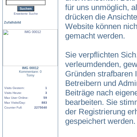
für uns unmöglich, al
Erweiterte Suche
drücken die Ansicht
Zufallsbild
Website können nicht
gemacht werden.
Sie verpflichten Sic
verleumdenden, gewa
IMG 00012
Gründen strafbaren I
Kommentare: 0
Tomy
Betreibern und Admin
Visits Gestern:
1
Beiträge nach eigen
Visits Heute:
3
Max User Online:
59
bearbeiten. Sie sti
Max Visits/Day:
883
Counter Full:
2275040
der Registrierung e
gespeichert werden.