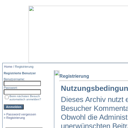
Home
/ Registrierung
Registrierte Benutzer
Registrierung
Benutzername:
Nutzungsbedingun
Passwort:
Beim nächsten Besuch
Dieses Archiv nutzt
automatisch anmelden?
Besucher Kommentar
»
Password vergessen
Obwohl die Administr
»
Registrierung
unerwünschten Beitr