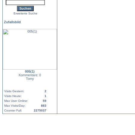
Erweiterte Suche
Zufallsbild
005(1)
Kommentare: 0
Tomy
Visits Gestern:
2
Visits Heute:
1
Max User Online:
59
Max Visits/Day:
883
Counter Full:
2275037