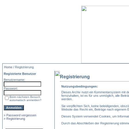
Home
/ Registrierung
Registrierte Benutzer
Registrierung
Benutzername:
Nutzungsbedingungen:
Passwort:
Dieses Archiv nutzt ein Kommentarsystem mit d
fernzuhalten, ist es für uns unmöglich, alle Bei
Beim nächsten Besuch
werden.
automatisch anmelden?
Sie verpflichten Sich, keine beleidigenden, obs
Website das Recht ein, Beiträge nach eigenem 
»
Password vergessen
Dieses System verwendet Cookies, um Informatio
»
Registrierung
Durch das Abschließen der Registrierung stimm