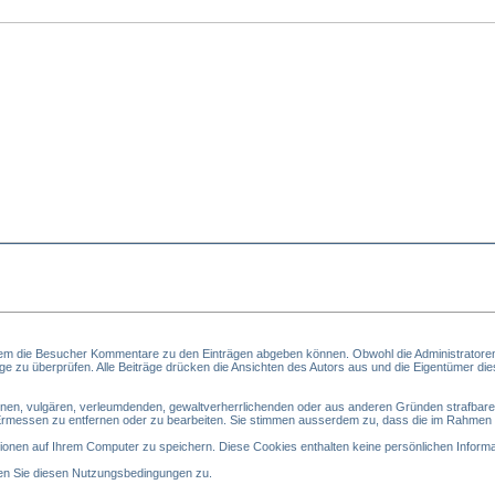
em die Besucher Kommentare zu den Einträgen abgeben können. Obwohl die Administratoren
träge zu überprüfen. Alle Beiträge drücken die Ansichten des Autors aus und die Eigentümer di
zönen, vulgären, verleumdenden, gewaltverherrlichenden oder aus anderen Gründen strafbaren
Ermessen zu entfernen oder zu bearbeiten. Sie stimmen ausserdem zu, dass die im Rahmen 
nen auf Ihrem Computer zu speichern. Diese Cookies enthalten keine persönlichen Informat
en Sie diesen Nutzungsbedingungen zu.