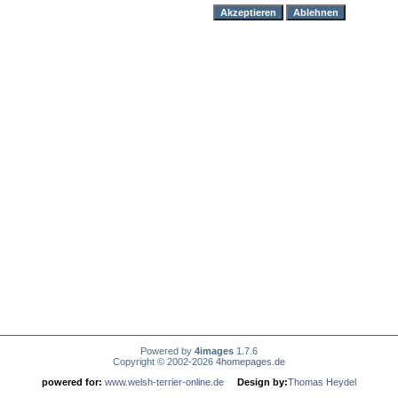
Powered by
4images
1.7.6
Copyright © 2002-2026
4homepages.de
powered for:
www.welsh-terrier-online.de
Design by:
Thomas Heydel