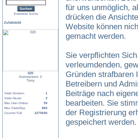
für uns unmöglich, al
Erweiterte Suche
drücken die Ansicht
Zufallsbild
Website können nicht
gemacht werden.
Sie verpflichten Sic
verleumdenden, gewa
Gründen strafbaren I
020
Kommentare: 0
Tomy
Betreibern und Admin
Beiträge nach eigen
Visits Gestern:
1
Visits Heute:
3
bearbeiten. Sie sti
Max User Online:
59
Max Visits/Day:
883
der Registrierung e
Counter Full:
2275040
gespeichert werden.