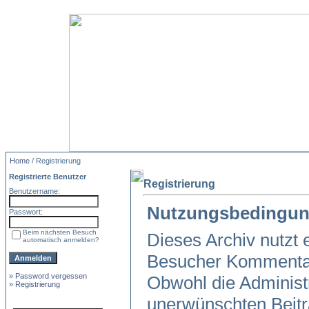
Home
/ Registrierung
Registrierte Benutzer
Registrierung
Benutzername:
Nutzungsbedingun
Passwort:
Beim nächsten Besuch
Dieses Archiv nutzt
automatisch anmelden?
Besucher Kommentar
»
Password vergessen
Obwohl die Administr
»
Registrierung
unerwünschten Beitr