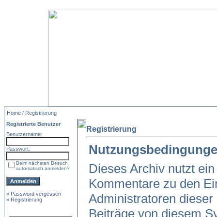
Home
/ Registrierung
Registrierte Benutzer
Registrierung
Benutzername:
Nutzungsbedingunge
Passwort:
Beim nächsten Besuch
Dieses Archiv nutzt e
automatisch anmelden?
Kommentare zu den Ei
»
Password vergessen
Administratoren dieser
»
Registrierung
Beiträge von diesem Sy