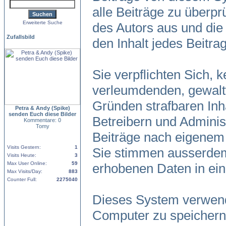
alle Beiträge zu überpr
Erweiterte Suche
des Autors aus und die
Zufallsbild
den Inhalt jedes Beitr
Sie verpflichten Sich, 
verleumdenden, gewalt
Gründen strafbaren Inh
Petra & Andy (Spike)
senden Euch diese Bilder
Betreibern und Adminis
Kommentare: 0
Tomy
Beiträge nach eigenem
Visits Gestern:
1
Sie stimmen ausserdem
Visits Heute:
3
Max User Online:
59
erhobenen Daten in ei
Max Visits/Day:
883
Counter Full:
2275040
Dieses System verwend
Computer zu speichern.