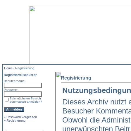
Home
/ Registrierung
Registrierte Benutzer
Registrierung
Benutzername:
Nutzungsbedingun
Passwort:
Beim nächsten Besuch
Dieses Archiv nutzt
automatisch anmelden?
Besucher Kommentar
»
Password vergessen
Obwohl die Administr
»
Registrierung
unerwünschten Beitr