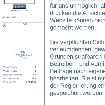
für uns unmöglich, al
Erweiterte Suche
drücken die Ansicht
Zufallsbild
Website können nicht
gemacht werden.
Sie verpflichten Sic
verleumdenden, gewa
002
Gründen strafbaren I
Kommentare: 0
Tomy
Betreibern und Admin
Visits Gestern:
3
Beiträge nach eigen
Visits Heute:
1
Max User Online:
59
bearbeiten. Sie sti
Max Visits/Day:
883
Counter Full:
2275041
der Registrierung e
gespeichert werden.