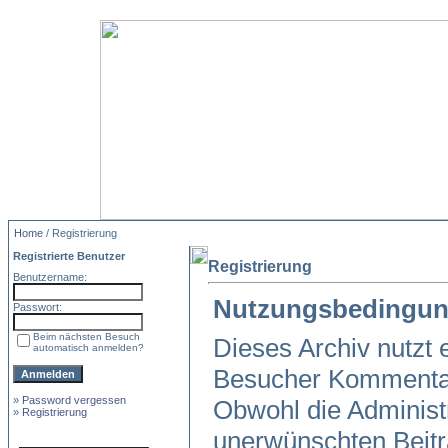
Home
/ Registrierung
Registrierte Benutzer
Registrierung
Benutzername:
Nutzungsbedingun
Passwort:
Beim nächsten Besuch
Dieses Archiv nutzt
automatisch anmelden?
Besucher Kommentar
»
Password vergessen
Obwohl die Administr
»
Registrierung
unerwünschten Beitr