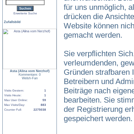
für uns unmöglich, al
Erweiterte Suche
drücken die Ansicht
Zufallsbild
Website können nicht
gemacht werden.
Sie verpflichten Sic
verleumdenden, gewa
Gründen strafbaren I
Asta (Alina vom Nerzhof)
Kommentare: 0
Welsh-Fan
Betreibern und Admin
Beiträge nach eigen
Visits Gestern:
1
Visits Heute:
1
bearbeiten. Sie sti
Max User Online:
59
Max Visits/Day:
883
der Registrierung e
Counter Full:
2275038
gespeichert werden.