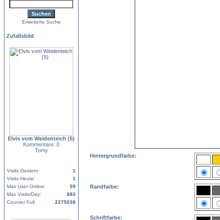
Erweiterte Suche
Zufallsbild
Elvis vom Weidenteich (5)
Kommentare: 0
Tomy
Hintergrundfarbe:
Visits Gestern:
1
Visits Heute:
1
Max User Online:
59
Randfarbe:
Max Visits/Day:
883
Counter Full:
2275038
Schriftfarbe: