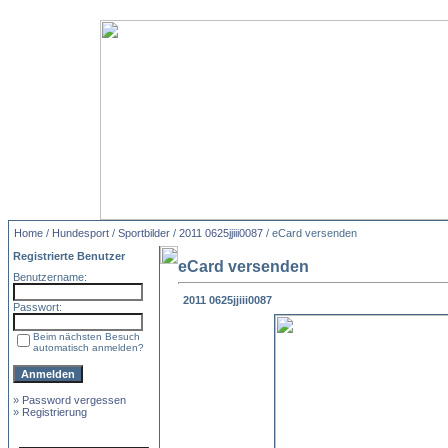
Home
/
Hundesport
/
Sportbilder
/
2011 0625jjiii0087
/ eCard versenden
Registrierte Benutzer
eCard versenden
Benutzername:
2011 0625jjiii0087
Passwort:
Beim nächsten Besuch
automatisch anmelden?
»
Password vergessen
»
Registrierung