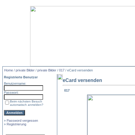
Home
/
private Bilder
/
private Bilder
/
017
/ eCard versenden
Registrierte Benutzer
eCard versenden
Benutzername:
017
Passwort:
Beim nächsten Besuch
automatisch anmelden?
»
Password vergessen
»
Registrierung