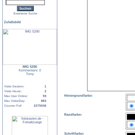
Erweiterte Suche
Zufallsbild
IMG 5290
Kommentare: 0
Tomy
Visits Gestern:
1
Visits Heute:
2
Hintergrundfarbe:
Max User Online:
59
Max Visits/Day:
883
Counter Full:
2275036
Randfarbe:
Schriftfarbe: