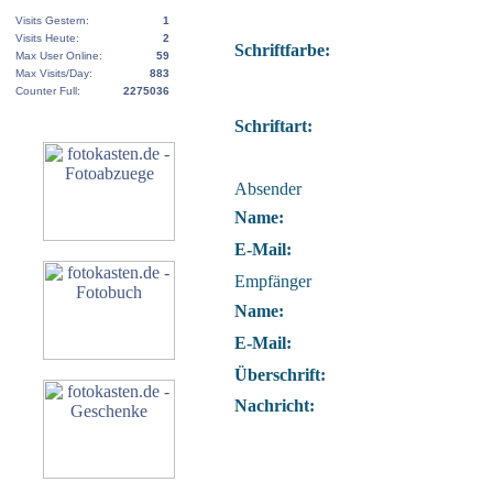
Visits Gestern:
1
Visits Heute:
2
Schriftfarbe:
Max User Online:
59
Max Visits/Day:
883
Counter Full:
2275036
Schriftart:
Absender
Name:
E-Mail:
Empfänger
Name:
E-Mail:
Überschrift:
Nachricht: