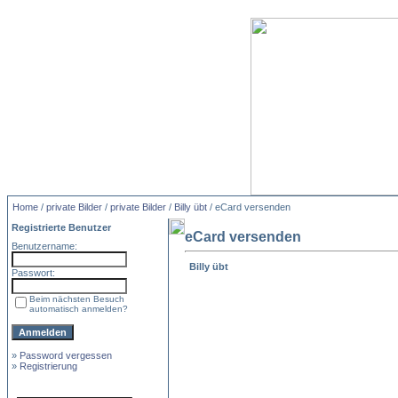
Home
/
private Bilder
/
private Bilder
/
Billy übt
/ eCard versenden
Registrierte Benutzer
eCard versenden
Benutzername:
Billy übt
Passwort:
Beim nächsten Besuch
automatisch anmelden?
»
Password vergessen
»
Registrierung