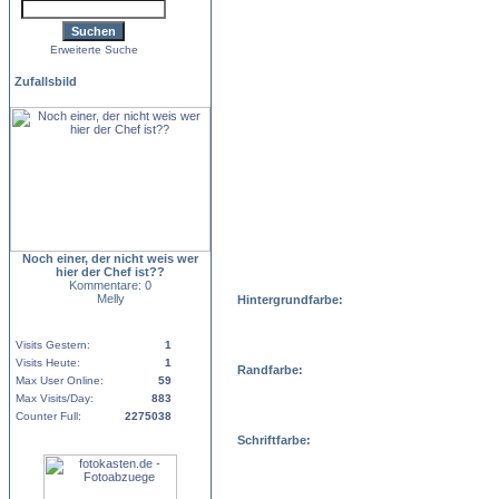
Erweiterte Suche
Zufallsbild
Noch einer, der nicht weis wer
hier der Chef ist??
Kommentare: 0
Melly
Hintergrundfarbe:
Visits Gestern:
1
Visits Heute:
1
Randfarbe:
Max User Online:
59
Max Visits/Day:
883
Counter Full:
2275038
Schriftfarbe: