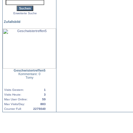
Erweiterte Suche
Zufallsbild
Geschwistertreffen5
Kommentare: 0
Tomy
Visits Gestern:
1
Visits Heute:
3
Max User Online:
59
Max Visits/Day:
883
Counter Full:
2275040