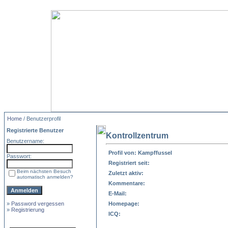
Home
/ Benutzerprofil
Registrierte Benutzer
Kontrollzentrum
Benutzername:
Profil von: Kampffussel
Passwort:
Registriert seit:
Beim nächsten Besuch
Zuletzt aktiv:
automatisch anmelden?
Kommentare:
E-Mail:
»
Password vergessen
Homepage:
»
Registrierung
ICQ: