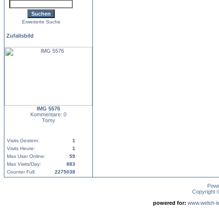
Erweiterte Suche
Zufallsbild
IMG 5576
Kommentare: 0
Tomy
Visits Gestern:
1
Visits Heute:
1
Max User Online:
59
Max Visits/Day:
883
Counter Full:
2275038
Pow
Copyright
powered for:
www.welsh-ter