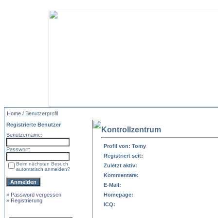
Home
/ Benutzerprofil
Registrierte Benutzer
Kontrollzentrum
Benutzername:
Profil von: Tomy
Passwort:
Registriert seit:
Beim nächsten Besuch
Zuletzt aktiv:
automatisch anmelden?
Kommentare:
E-Mail:
»
Password vergessen
Homepage:
»
Registrierung
ICQ: