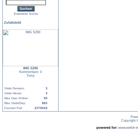
Erweiterte Suche
Zufallsbild
IMG 5290
Kommentare: 0
Tomy
Visits Gestern:
3
Visits Heute:
3
Max User Online:
59
Max Visits/Day:
883
Counter Full:
2275043
Pow
Copyright
powered for:
www.welsh-ter