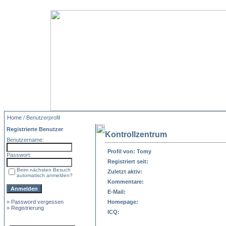
Home
/ Benutzerprofil
Registrierte Benutzer
Kontrollzentrum
Benutzername:
Profil von: Tomy
Passwort:
Registriert seit:
Beim nächsten Besuch
Zuletzt aktiv:
automatisch anmelden?
Kommentare:
E-Mail:
»
Password vergessen
Homepage:
»
Registrierung
ICQ: