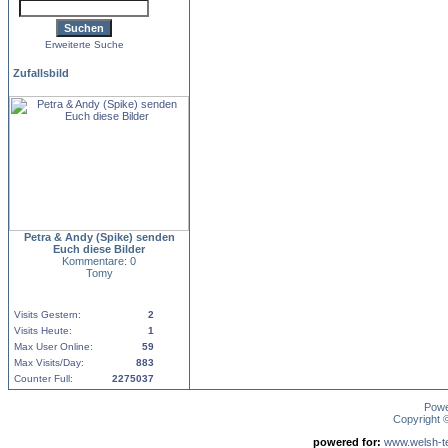
Erweiterte Suche
Zufallsbild
Petra & Andy (Spike) senden
Euch diese Bilder
Kommentare: 0
Tomy
Visits Gestern:
2
Visits Heute:
1
Max User Online:
59
Max Visits/Day:
883
Counter Full:
2275037
Pow
Copyright
powered for:
www.welsh-ter