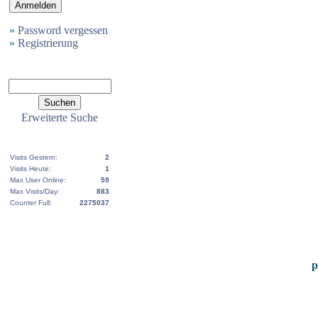
»
Password vergessen
»
Registrierung
Erweiterte Suche
Visits Gestern:
2
Visits Heute:
1
Max User Online:
59
Max Visits/Day:
883
Counter Full:
2275037
p