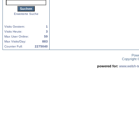
Erweiterte Suche
Visits Gestern:
1
Visits Heute:
3
Max User Online:
59
Max Visits/Day:
883
Counter Full:
2275040
Pow
Copyright
powered for:
www.welsh-ter