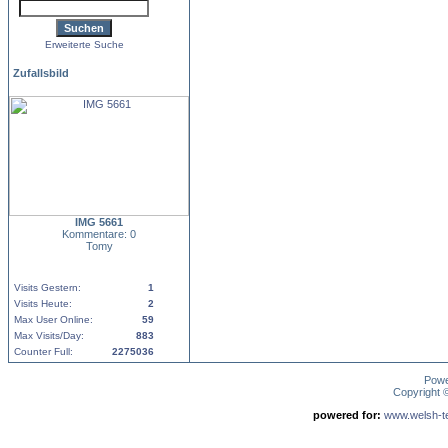
Erweiterte Suche
Zufallsbild
IMG 5661
Kommentare: 0
Tomy
Visits Gestern:
1
Visits Heute:
2
Max User Online:
59
Max Visits/Day:
883
Counter Full:
2275036
Pow
Copyright
powered for:
www.welsh-ter