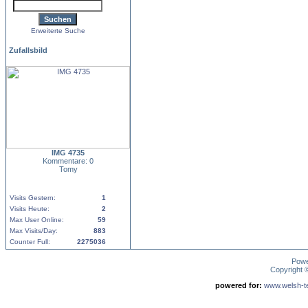
Erweiterte Suche
Zufallsbild
IMG 4735
Kommentare: 0
Tomy
Visits Gestern:
1
Visits Heute:
2
Max User Online:
59
Max Visits/Day:
883
Counter Full:
2275036
Pow
Copyright
powered for:
www.welsh-ter