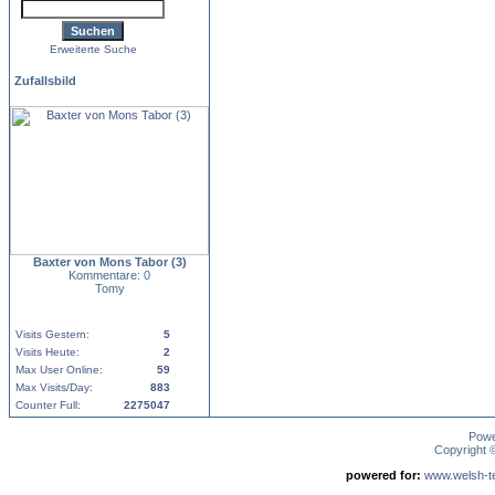
Erweiterte Suche
Zufallsbild
Baxter von Mons Tabor (3)
Kommentare: 0
Tomy
Visits Gestern:
5
Visits Heute:
2
Max User Online:
59
Max Visits/Day:
883
Counter Full:
2275047
Pow
Copyright
powered for:
www.welsh-ter