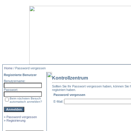
Home
/ Password vergessen
Registrierte Benutzer
Kontrollzentrum
Benutzername:
Sollten Sie Ihr Passwort vergessen haben, können Sie hi
Passwort:
registriert haben.
Password vergessen
Beim nächsten Besuch
E-Mail:
automatisch anmelden?
»
Password vergessen
»
Registrierung