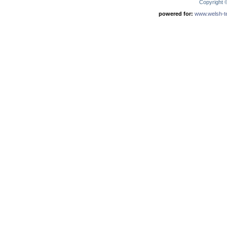
Copyright
powered for:
www.welsh-ter