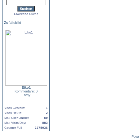
Erweiterte Suche
Zufallsbild
Eiko1
Kommentare: 0
Tomy
Visits Gestern:
1
Visits Heute:
2
Max User Online:
59
Max Visits/Day:
883
Counter Full:
2275036
Pow