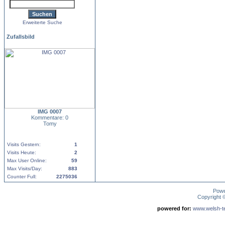
Erweiterte Suche
Zufallsbild
IMG 0007
Kommentare: 0
Tomy
Visits Gestern:
1
Visits Heute:
2
Max User Online:
59
Max Visits/Day:
883
Counter Full:
2275036
Pow
Copyright
powered for:
www.welsh-ter