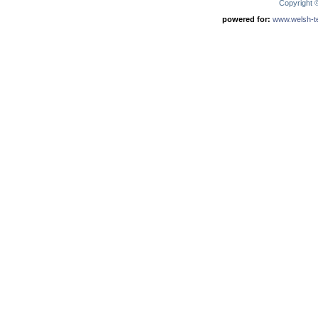
Copyright
powered for:
www.welsh-ter