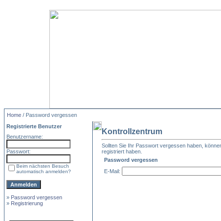
Home
/ Password vergessen
Registrierte Benutzer
Kontrollzentrum
Benutzername:
Sollten Sie Ihr Passwort vergessen haben, können 
Passwort:
registriert haben.
Password vergessen
Beim nächsten Besuch
E-Mail:
automatisch anmelden?
»
Password vergessen
»
Registrierung