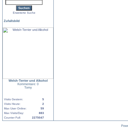
Erweiterte Suche
Zufallsbild
Welsh-Terrier und Alkohol
Kommentare: 0
Tomy
Visits Gestern:
5
Visits Heute:
2
Max User Online:
59
Max Visits/Day:
883
Counter Full:
2275047
Pow