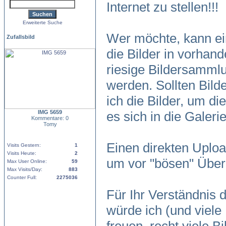
Internet zu stellen!!!
Erweiterte Suche
Wer möchte, kann ein
Zufallsbild
die Bilder in vorhand
riesige Bildersamm
werden. Sollten Bild
ich die Bilder, um di
IMG 5659
es sich in die Galer
Kommentare: 0
Tomy
Einen direkten Uploa
Visits Gestern:
1
Visits Heute:
2
um vor "bösen" Über
Max User Online:
59
Max Visits/Day:
883
Counter Full:
2275036
Für Ihr Verständnis
würde ich (und viele