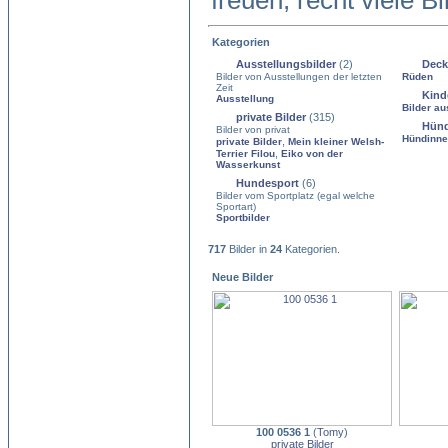
freuen, recht viele B
Kategorien
Ausstellungsbilder
(2)
Deck
Bilder von Ausstellungen der letzten
Rüden
Zeit
Kind
Ausstellung
Bilder au
private Bilder
(315)
Hün
Bilder von privat
Hündinn
,
private Bilder
Mein kleiner Welsh-
,
Terrier Filou
Eiko von der
Wasserkunst
Hundesport
(6)
Bilder vom Sportplatz (egal welche
Sportart)
Sportbilder
717
Bilder in
24
Kategorien.
Neue Bilder
100 0536 1
(
Tomy
)
private Bilder