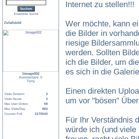
Internet zu stellen!!!
Erweiterte Suche
Wer möchte, kann ein
Zufallsbild
die Bilder in vorhand
riesige Bildersamm
werden. Sollten Bild
ich die Bilder, um di
es sich in die Galer
1image002
Kommentare: 0
Tomy
Einen direkten Uploa
Visits Gestern:
3
um vor "bösen" Über
Visits Heute:
3
Max User Online:
59
Max Visits/Day:
883
Counter Full:
2275043
Für Ihr Verständnis
würde ich (und viele