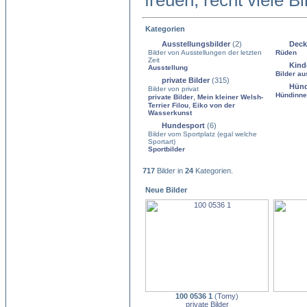
freuen, recht viele B
Kategorien
Ausstellungsbilder
(2)
Deck
Bilder von Ausstellungen der letzten
Rüden
Zeit
Kind
Ausstellung
Bilder au
private Bilder
(315)
Hün
Bilder von privat
Hündinn
,
private Bilder
Mein kleiner Welsh-
,
Terrier Filou
Eiko von der
Wasserkunst
Hundesport
(6)
Bilder vom Sportplatz (egal welche
Sportart)
Sportbilder
717
Bilder in
24
Kategorien.
Neue Bilder
100 0536 1
(
Tomy
)
private Bilder