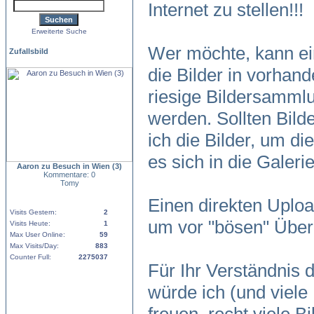
Internet zu stellen!!!
Erweiterte Suche
Wer möchte, kann ein
Zufallsbild
die Bilder in vorhand
riesige Bildersamm
werden. Sollten Bild
ich die Bilder, um di
es sich in die Galer
Aaron zu Besuch in Wien (3)
Kommentare: 0
Tomy
Einen direkten Uploa
Visits Gestern:
2
um vor "bösen" Über
Visits Heute:
1
Max User Online:
59
Max Visits/Day:
883
Counter Full:
2275037
Für Ihr Verständnis
würde ich (und viele