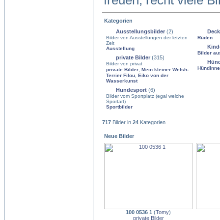
freuen, recht viele B
Kategorien
Ausstellungsbilder
(2)
Deck
Bilder von Ausstellungen der letzten
Rüden
Zeit
Kind
Ausstellung
Bilder au
private Bilder
(315)
Hün
Bilder von privat
Hündinn
,
private Bilder
Mein kleiner Welsh-
,
Terrier Filou
Eiko von der
Wasserkunst
Hundesport
(6)
Bilder vom Sportplatz (egal welche
Sportart)
Sportbilder
717
Bilder in
24
Kategorien.
Neue Bilder
100 0536 1
(
Tomy
)
private Bilder