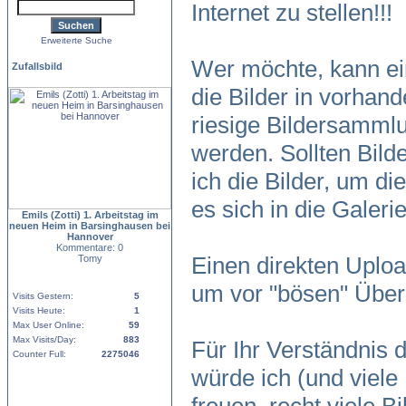
Internet zu stellen!!!
Erweiterte Suche
Wer möchte, kann ein
Zufallsbild
die Bilder in vorhand
riesige Bildersamm
werden. Sollten Bild
ich die Bilder, um di
es sich in die Galer
Emils (Zotti) 1. Arbeitstag im
neuen Heim in Barsinghausen bei
Hannover
Kommentare: 0
Einen direkten Uploa
Tomy
um vor "bösen" Über
Visits Gestern:
5
Visits Heute:
1
Max User Online:
59
Max Visits/Day:
883
Für Ihr Verständnis
Counter Full:
2275046
würde ich (und viele