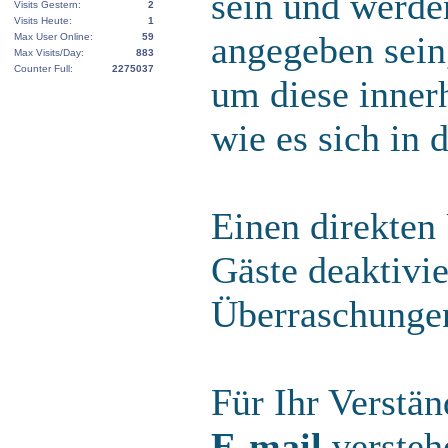
sein und werden
Visits Gestern:
2
Visits Heute:
1
angegeben sein,
Max User Online:
59
Max Visits/Day:
883
Counter Full:
2275037
um diese innerh
wie es sich in 
Einen direkten
Gäste deaktivi
Überraschungen
Für Ihr Verstä
E-mail
versteh