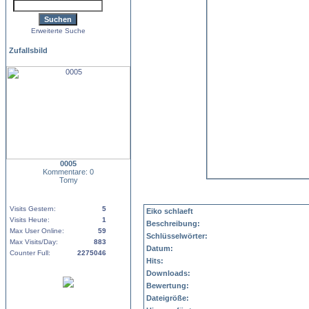
Erweiterte Suche
Zufallsbild
0005
Kommentare: 0
Tomy
Visits Gestern:
5
Eiko schlaeft
Visits Heute:
1
Beschreibung:
Max User Online:
59
Schlüsselwörter:
Max Visits/Day:
883
Datum:
Counter Full:
2275046
Hits:
Downloads:
Bewertung:
Dateigröße: