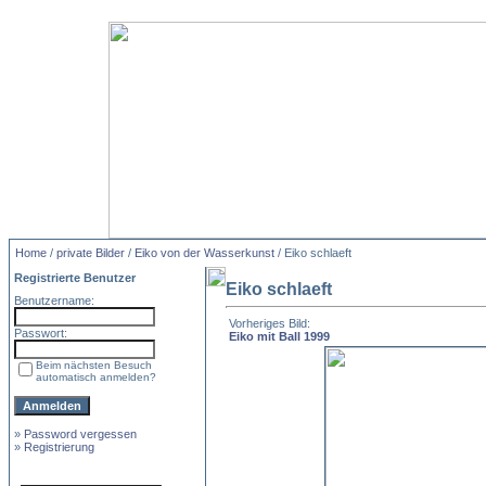
Home
/
private Bilder
/
Eiko von der Wasserkunst
/ Eiko schlaeft
Registrierte Benutzer
Eiko schlaeft
Benutzername:
Vorheriges Bild:
Passwort:
Eiko mit Ball 1999
Beim nächsten Besuch
automatisch anmelden?
»
Password vergessen
»
Registrierung