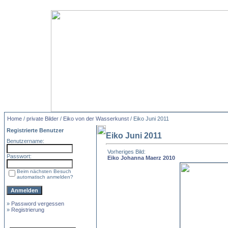
Home
/
private Bilder
/
Eiko von der Wasserkunst
/ Eiko Juni 2011
Registrierte Benutzer
Eiko Juni 2011
Benutzername:
Vorheriges Bild:
Passwort:
Eiko Johanna Maerz 2010
Beim nächsten Besuch
automatisch anmelden?
»
Password vergessen
»
Registrierung