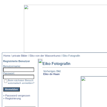
Home
/
private Bilder
/
Eiko von der Wasserkunst
/ Eiko Fotografin
Registrierte Benutzer
Eiko Fotografin
Benutzername:
Vorheriges Bild:
Passwort:
Eiko de Haan
Beim nächsten Besuch
automatisch anmelden?
»
Password vergessen
»
Registrierung