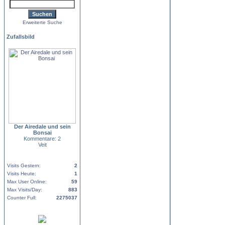
Erweiterte Suche
Zufallsbild
Der Airedale und sein
Bonsai
Kommentare: 2
Veit
Visits Gestern:
2
Visits Heute:
1
Max User Online:
59
Max Visits/Day:
883
Counter Full:
2275037