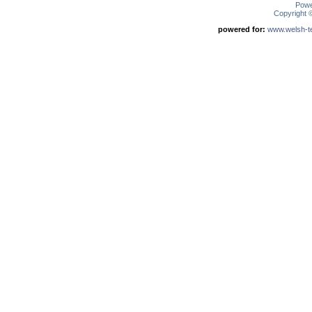
Pow
Copyright
powered for:
www.welsh-ter