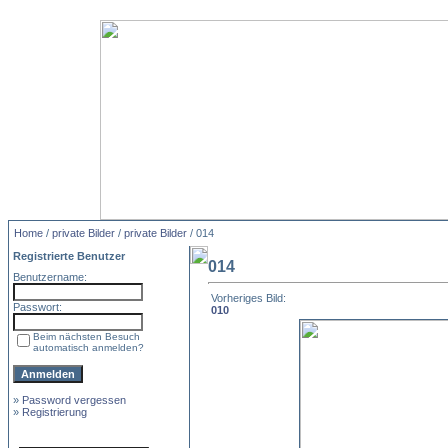
Home
/
private Bilder
/
private Bilder
/ 014
Registrierte Benutzer
014
Benutzername:
Vorheriges Bild:
Passwort:
010
Beim nächsten Besuch
automatisch anmelden?
»
Password vergessen
»
Registrierung