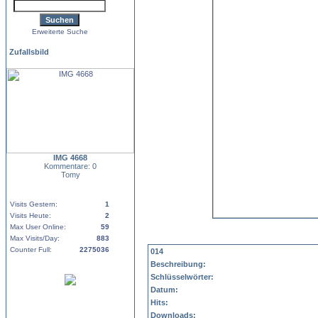
Erweiterte Suche
Zufallsbild
IMG 4668
Kommentare: 0
Tomy
Visits Gestern:
1
Visits Heute:
2
Max User Online:
59
Max Visits/Day:
883
Counter Full:
2275036
014
Beschreibung:
Schlüsselwörter:
Datum:
Hits:
Downloads: